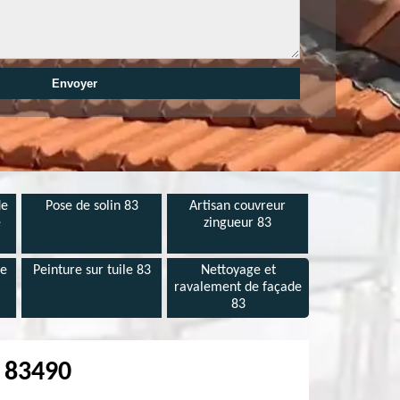
de
Pose de solin 83
Artisan couvreur
e
zingueur 83
de
Peinture sur tuile 83
Nettoyage et
ravalement de façade
83
y 83490