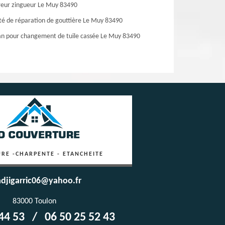
eur zingueur Le Muy 83490
té de réparation de gouttière Le Muy 83490
an pour changement de tuile cassée Le Muy 83490
RE -CHARPENTE - ETANCHEITE
djigarric06@yahoo.fr
83000 Toulon
44 53
/
06 50 25 52 43