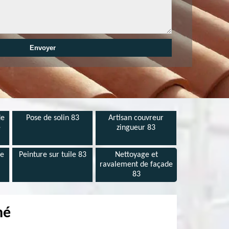
de
Pose de solin 83
Artisan couvreur
e
zingueur 83
de
Peinture sur tuile 83
Nettoyage et
ravalement de façade
83
né