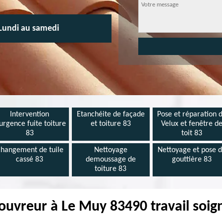
Lundi au samedi
Intervention
Etanchéite de façade
Pose et réparation 
urgence fuite toiture
et toiture 83
Velux et fenêtre d
83
toit 83
hangement de tuile
Nettoyage
Nettoyage et pose 
cassé 83
demoussage de
gouttière 83
toiture 83
ouvreur à Le Muy 83490 travail soig