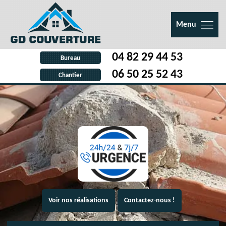
Menu
04 82 29 44 53
Bureau
06 50 25 52 43
Chantier
Voir nos réalisations
Contactez-nous !