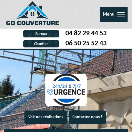
Menu
04 82 29 44 53
Bureau
06 50 25 52 43
Chantier
Voir nos réalisations
Contactez-nous !