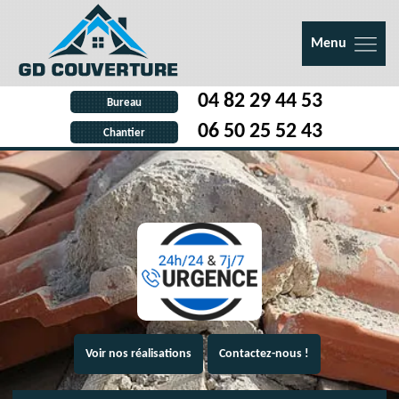
Menu
04 82 29 44 53
Bureau
06 50 25 52 43
Chantier
Voir nos réalisations
Contactez-nous !