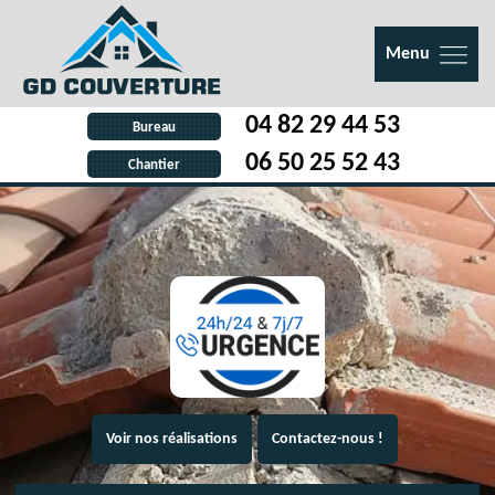
Menu
04 82 29 44 53
Bureau
06 50 25 52 43
Chantier
Voir nos réalisations
Contactez-nous !