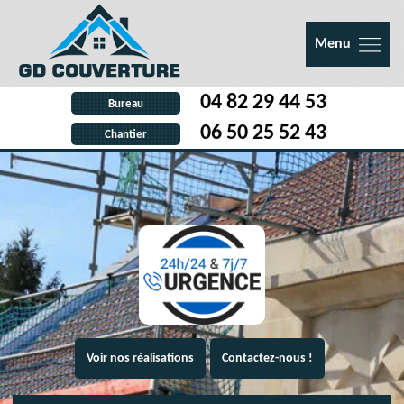
Menu
04 82 29 44 53
Bureau
06 50 25 52 43
Chantier
Voir nos réalisations
Contactez-nous !