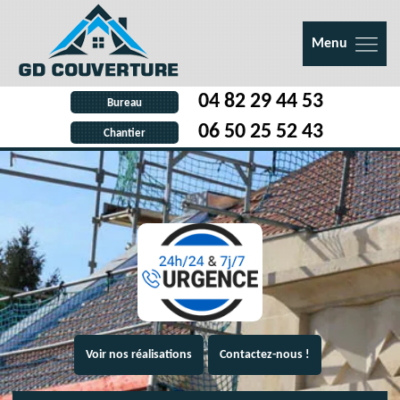
Menu
04 82 29 44 53
Bureau
06 50 25 52 43
Chantier
Voir nos réalisations
Contactez-nous !