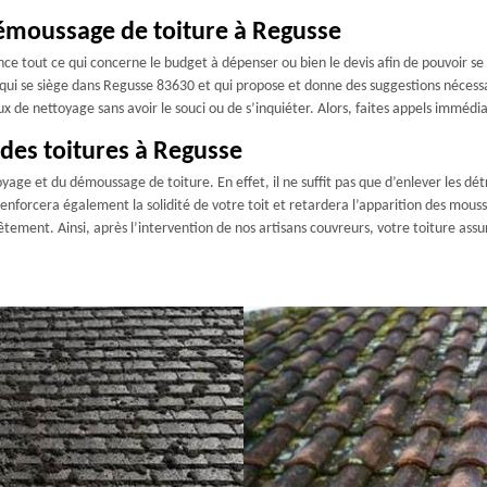
émoussage de toiture à Regusse
ance tout ce qui concerne le budget à dépenser ou bien le devis afin de pouvoir s
 qui se siège dans Regusse 83630 et qui propose et donne des suggestions nécessa
vaux de nettoyage sans avoir le souci ou de s’inquiéter. Alors, faites appels imm
des toitures à Regusse
oyage et du démoussage de toiture. En effet, il ne suffit pas que d’enlever les détr
enforcera également la solidité de votre toit et retardera l’apparition des mouss
ement. Ainsi, après l’intervention de nos artisans couvreurs, votre toiture assu