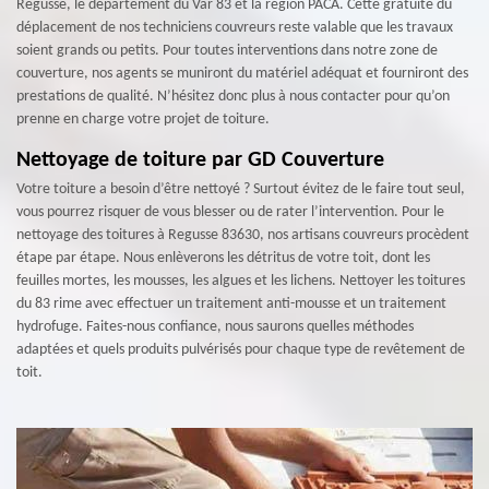
Regusse, le département du Var 83 et la région PACA. Cette gratuité du
déplacement de nos techniciens couvreurs reste valable que les travaux
soient grands ou petits. Pour toutes interventions dans notre zone de
couverture, nos agents se muniront du matériel adéquat et fourniront des
prestations de qualité. N’hésitez donc plus à nous contacter pour qu’on
prenne en charge votre projet de toiture.
Nettoyage de toiture par GD Couverture
Votre toiture a besoin d’être nettoyé ? Surtout évitez de le faire tout seul,
vous pourrez risquer de vous blesser ou de rater l’intervention. Pour le
nettoyage des toitures à Regusse 83630, nos artisans couvreurs procèdent
étape par étape. Nous enlèverons les détritus de votre toit, dont les
feuilles mortes, les mousses, les algues et les lichens. Nettoyer les toitures
du 83 rime avec effectuer un traitement anti-mousse et un traitement
hydrofuge. Faites-nous confiance, nous saurons quelles méthodes
adaptées et quels produits pulvérisés pour chaque type de revêtement de
toit.