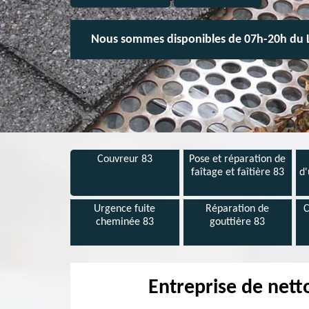
Nous sommes disponibles de 07h-20h du 
Couvreur 83
Pose et réparation de
faîtage et faîtière 83
d'
Urgence fuite
Réparation de
C
cheminée 83
gouttière 83
Entreprise de nett