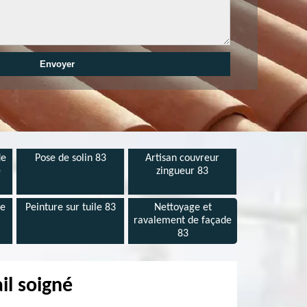
de
Pose de solin 83
Artisan couvreur
e
zingueur 83
de
Peinture sur tuile 83
Nettoyage et
ravalement de façade
83
il soigné