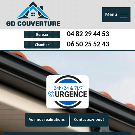
Menu
04 82 29 44 53
Bureau
06 50 25 52 43
Chantier
Voir nos réalisations
Contactez-nous !