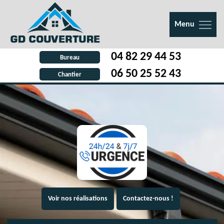
Menu
04 82 29 44 53
Bureau
06 50 25 52 43
Chantier
Voir nos réalisations
Contactez-nous !