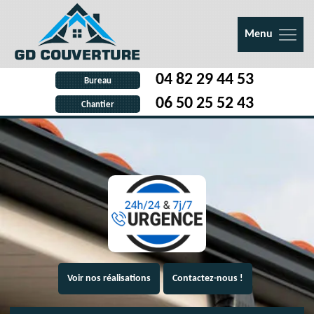
Menu
04 82 29 44 53
Bureau
06 50 25 52 43
Chantier
Voir nos réalisations
Contactez-nous !