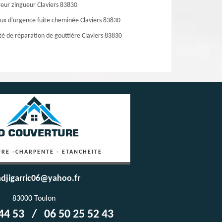
eur zingueur Claviers 83830
ux d'urgence fuite cheminée Claviers 83830
té de réparation de gouttière Claviers 83830
RE -CHARPENTE - ETANCHEITE
djigarric06@yahoo.fr
83000 Toulon
44 53
/
06 50 25 52 43