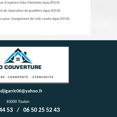
ux d'urgence fuite cheminée Agay 83530
té de réparation de gouttière Agay 83530
an pour changement de tuile cassée Agay 83530
RE -CHARPENTE - ETANCHEITE
djigarric06@yahoo.fr
83000 Toulon
44 53
/
06 50 25 52 43