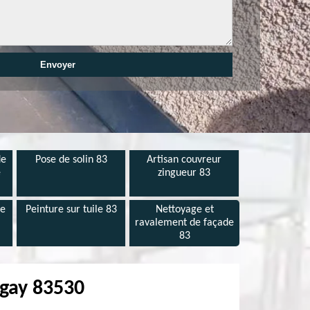
de
Pose de solin 83
Artisan couvreur
e
zingueur 83
de
Peinture sur tuile 83
Nettoyage et
ravalement de façade
83
Agay 83530