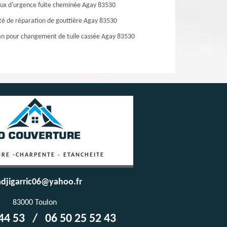
ux d'urgence fuite cheminée Agay 83530
té de réparation de gouttière Agay 83530
an pour changement de tuile cassée Agay 83530
RE -CHARPENTE - ETANCHEITE
djigarric06@yahoo.fr
83000 Toulon
44 53
/
06 50 25 52 43