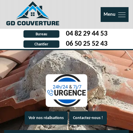
Menu
04 82 29 44 53
Bureau
06 50 25 52 43
Chantier
Voir nos réalisations
Contactez-nous !