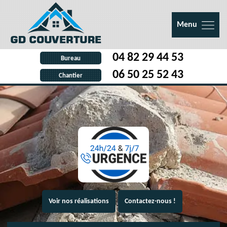
Menu
04 82 29 44 53
Bureau
06 50 25 52 43
Chantier
Voir nos réalisations
Contactez-nous !