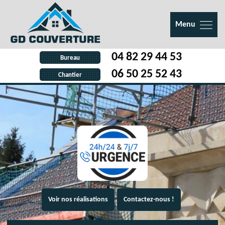
Menu
04 82 29 44 53
Bureau
06 50 25 52 43
Chantier
Voir nos réalisations
Contactez-nous !