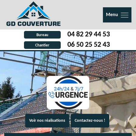
Menu
04 82 29 44 53
Bureau
06 50 25 52 43
Chantier
Voir nos réalisations
Contactez-nous !