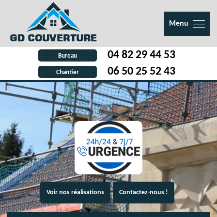
Menu
04 82 29 44 53
Bureau
06 50 25 52 43
Chantier
Voir nos réalisations
Contactez-nous !