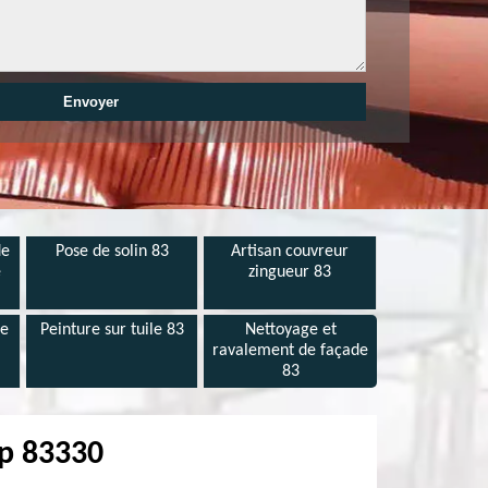
de
Pose de solin 83
Artisan couvreur
e
zingueur 83
de
Peinture sur tuile 83
Nettoyage et
ravalement de façade
83
mp 83330