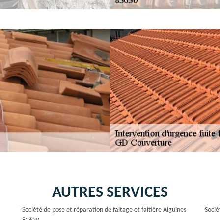
AUTRES SERVICES
Société de pose et réparation de faitage et faitière Aiguines
Socié