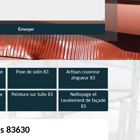
de
Pose de solin 83
Artisan couvreur
e
zingueur 83
de
Peinture sur tuile 83
Nettoyage et
ravalement de façade
83
es 83630