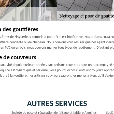
n des gouttières
ystèmes de zinguerie, y compris la gouttière, est impérative. Nos artisans couvre
outtière pendante ou de chéneau. Nous pouvons vous assurer que nos agents fero
, en PVC ou en bois, nous pouvons manier tous types de revêtement. D’autant plus
e de couvreurs
activité depuis plusieurs années. Nos artisans couvreurs nous ont accompagné dep
 équipe est dynamique et sérieuse, voilà pourquoi nos clients ont toujours appréci
tifs à la gouttière, nos artisans couvreurs sauront les mener à bien, qu’il s’agi
AUTRES SERVICES
Société de pose et réparation de faitage et faitière Aiguines
Socié