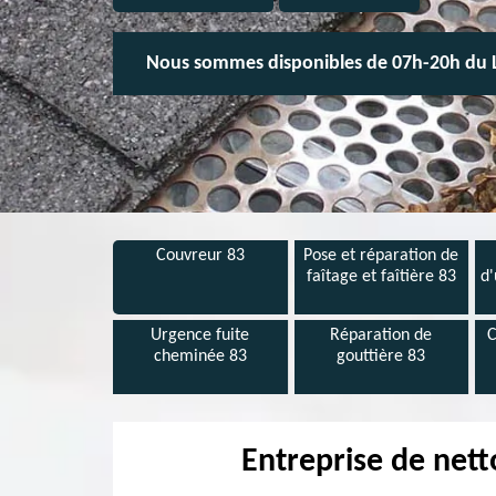
Nous sommes disponibles de 07h-20h du 
Couvreur 83
Pose et réparation de
faîtage et faîtière 83
d'
Urgence fuite
Réparation de
C
cheminée 83
gouttière 83
Entreprise de nett