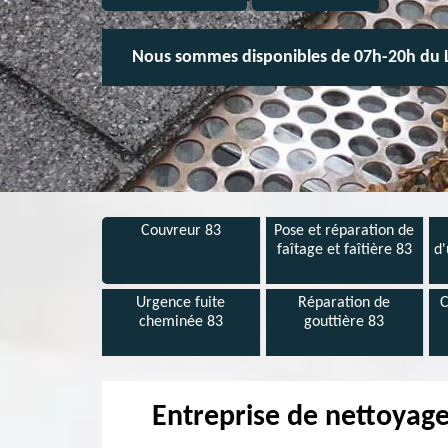
Nous sommes disponibles de 07h-20h du 
Couvreur 83
Pose et réparation de
faîtage et faîtière 83
d'
Urgence fuite
Réparation de
C
cheminée 83
gouttière 83
Entreprise de nettoyage