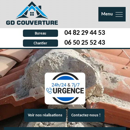
Menu
04 82 29 44 53
Bureau
06 50 25 52 43
Chantier
Voir nos réalisations
Contactez-nous !