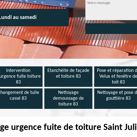
Lundi au samedi
Intervention
Etanchéite de façade
Pose et réparation 
urgence fuite toiture
et toiture 83
Velux et fenêtre d
83
toit 83
hangement de tuile
Nettoyage
Nettoyage et pose 
cassé 83
demoussage de
gouttière 83
toiture 83
e urgence fuite de toiture Saint Jul