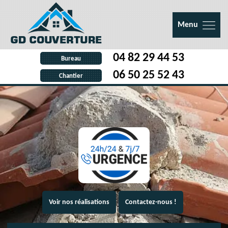
Menu
04 82 29 44 53
Bureau
06 50 25 52 43
Chantier
Voir nos réalisations
Contactez-nous !