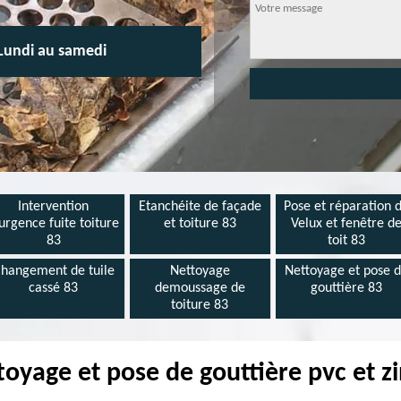
Lundi au samedi
Intervention
Etanchéite de façade
Pose et réparation 
urgence fuite toiture
et toiture 83
Velux et fenêtre d
83
toit 83
hangement de tuile
Nettoyage
Nettoyage et pose 
cassé 83
demoussage de
gouttière 83
toiture 83
toyage et pose de gouttière pvc et z