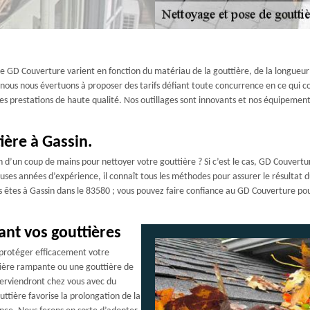
se GD Couverture varient en fonction du matériau de la gouttière, de la longueur 
e nous nous évertuons à proposer des tarifs défiant toute concurrence en ce qui c
des prestations de haute qualité. Nos outillages sont innovants et nos équipement
ière à Gassin.
’un coup de mains pour nettoyer votre gouttière ? Si c’est le cas, GD Couvertur
es années d’expérience, il connaît tous les méthodes pour assurer le résultat du
s êtes à Gassin dans le 83580 ; vous pouvez faire confiance au GD Couverture po
ant vos gouttières
z protéger efficacement votre
tière rampante ou une gouttière de
terviendront chez vous avec du
ttière favorise la prolongation de la