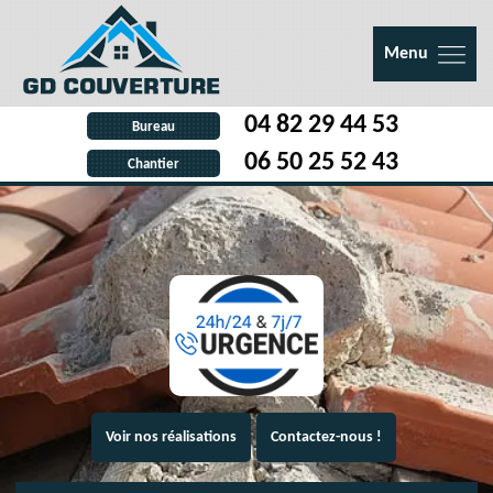
Menu
04 82 29 44 53
Bureau
06 50 25 52 43
Chantier
Voir nos réalisations
Contactez-nous !