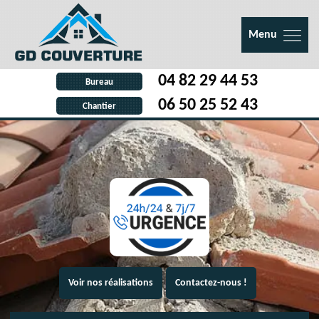
Menu
04 82 29 44 53
Bureau
06 50 25 52 43
Chantier
Voir nos réalisations
Contactez-nous !