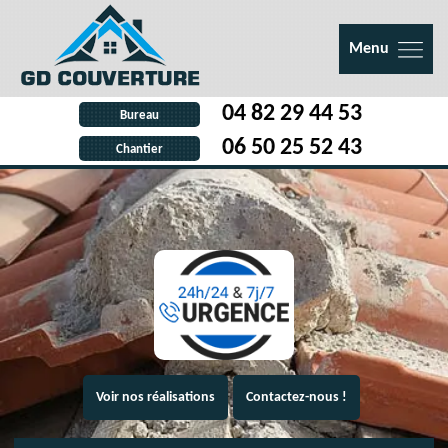
Menu
04 82 29 44 53
Bureau
06 50 25 52 43
Chantier
Voir nos réalisations
Contactez-nous !