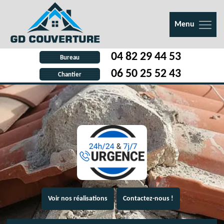
Menu
04 82 29 44 53
Bureau
06 50 25 52 43
Chantier
Voir nos réalisations
Contactez-nous !