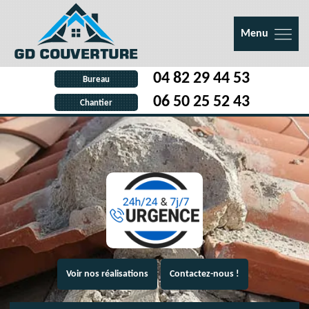
Menu
04 82 29 44 53
Bureau
06 50 25 52 43
Chantier
Voir nos réalisations
Contactez-nous !