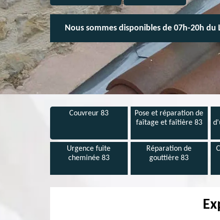
Nous sommes disponibles de 07h-20h du 
Couvreur 83
Pose et réparation de
faîtage et faîtière 83
d'
Urgence fuite
Réparation de
C
cheminée 83
gouttière 83
Ex