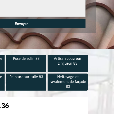
de
Pose de solin 83
Artisan couvreur
e
zingueur 83
de
Peinture sur tuile 83
Nettoyage et
ravalement de façade
83
136