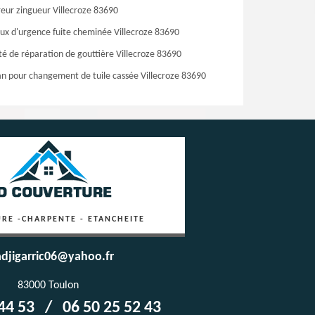
eur zingueur Villecroze 83690
ux d'urgence fuite cheminée Villecroze 83690
té de réparation de gouttière Villecroze 83690
an pour changement de tuile cassée Villecroze 83690
RE -CHARPENTE - ETANCHEITE
djigarric06@yahoo.fr
83000 Toulon
44 53
/
06 50 25 52 43