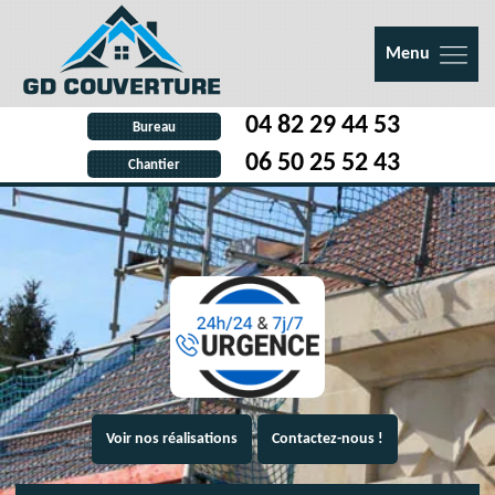
Menu
04 82 29 44 53
Bureau
06 50 25 52 43
Chantier
Voir nos réalisations
Contactez-nous !