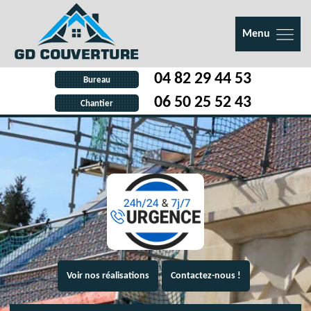
Menu
04 82 29 44 53
Bureau
06 50 25 52 43
Chantier
Voir nos réalisations
Contactez-nous !