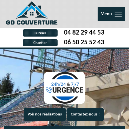
Menu
04 82 29 44 53
Bureau
06 50 25 52 43
Chantier
Voir nos réalisations
Contactez-nous !