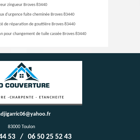
eur zingueur Broves 83440
ux d'urgence fuite cheminée Broves 83440
té de réparation de gouttière Broves 83440
an pour changement de tuile cassée Broves 83440
RE -CHARPENTE - ETANCHEITE
djigarric06@yahoo.fr
83000 Toulon
44 53
/
06 50 25 52 43