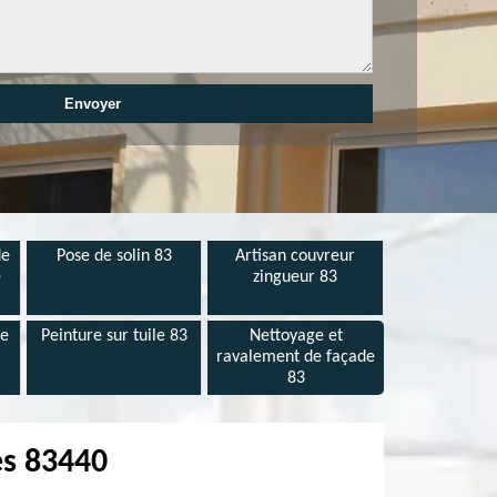
de
Pose de solin 83
Artisan couvreur
e
zingueur 83
de
Peinture sur tuile 83
Nettoyage et
ravalement de façade
83
es 83440