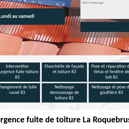
Lundi au samedi
Intervention
Etanchéite de façade
Pose et réparation 
urgence fuite toiture
et toiture 83
Velux et fenêtre d
83
toit 83
hangement de tuile
Nettoyage
Nettoyage et pose 
cassé 83
demoussage de
gouttière 83
toiture 83
gence fuite de toiture La Roquebr