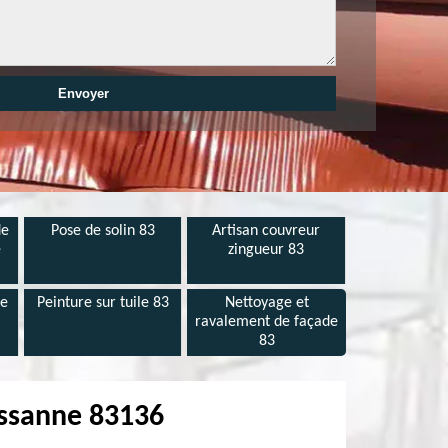
de
Pose de solin 83
Artisan couvreur
e
zingueur 83
de
Peinture sur tuile 83
Nettoyage et
ravalement de façade
83
ussanne 83136