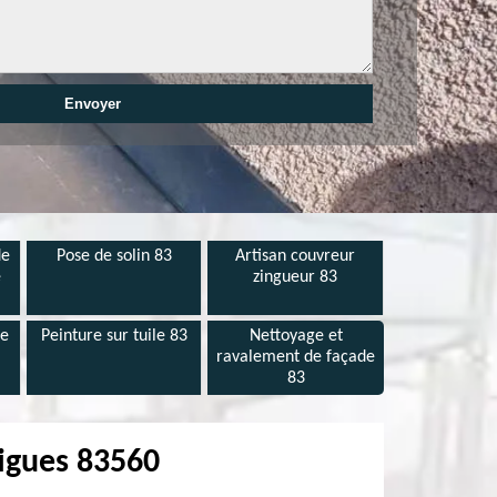
de
Pose de solin 83
Artisan couvreur
e
zingueur 83
de
Peinture sur tuile 83
Nettoyage et
ravalement de façade
83
tigues 83560