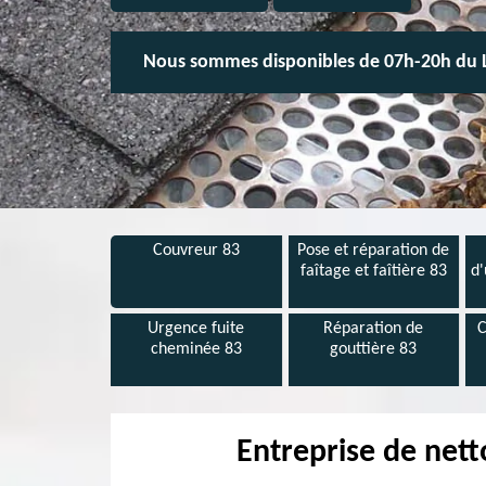
Nous sommes disponibles de 07h-20h du 
Couvreur 83
Pose et réparation de
faîtage et faîtière 83
d'
Urgence fuite
Réparation de
C
cheminée 83
gouttière 83
Entreprise de nett