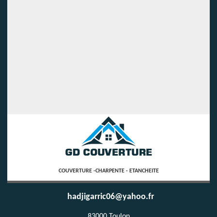
COUVERTURE -CHARPENTE - ETANCHEITE
hadjigarric06@yahoo.fr
83000 Toulon