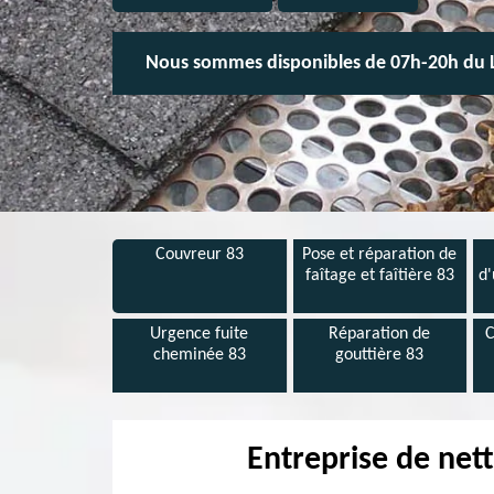
Nous sommes disponibles de 07h-20h du 
Couvreur 83
Pose et réparation de
faîtage et faîtière 83
d'
Urgence fuite
Réparation de
C
cheminée 83
gouttière 83
Entreprise de nett