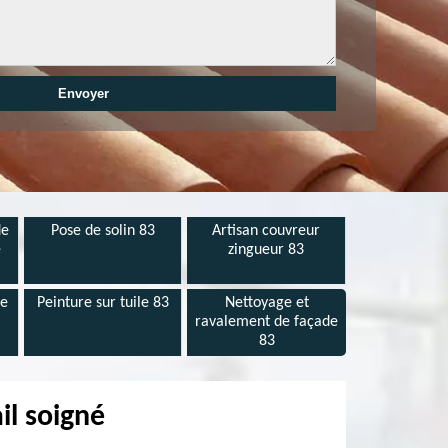
de
Pose de solin 83
Artisan couvreur
e
zingueur 83
de
Peinture sur tuile 83
Nettoyage et
ravalement de façade
83
il soigné