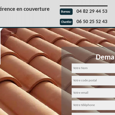
férence en couverture
04 82 29 44 53
Bureau
06 50 25 52 43
Chantier
Deman