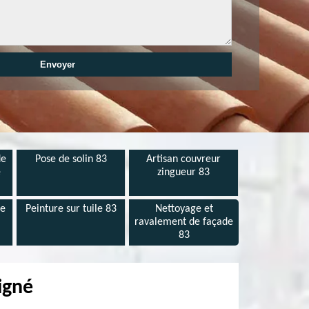
de
Pose de solin 83
Artisan couvreur
e
zingueur 83
de
Peinture sur tuile 83
Nettoyage et
ravalement de façade
83
igné