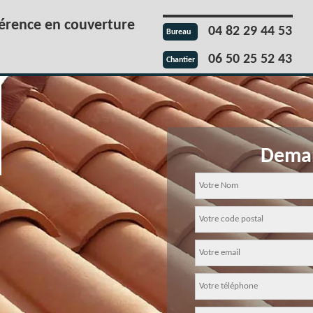
férence en couverture
04 82 29 44 53
Bureau
06 50 25 52 43
Chantier
Deman