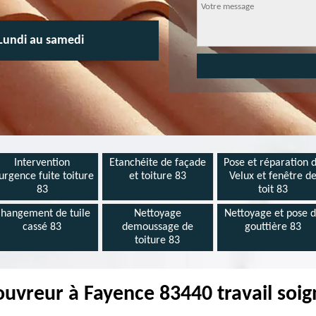
Lundi au samedi
Intervention
Etanchéite de façade
Pose et réparation 
urgence fuite toiture
et toiture 83
Velux et fenêtre d
83
toit 83
hangement de tuile
Nettoyage
Nettoyage et pose 
cassé 83
demoussage de
gouttière 83
toiture 83
ouvreur à Fayence 83440 travail soig