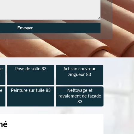
de
Pose de solin 83
Artisan couvreur
e
zingueur 83
de
Peinture sur tuile 83
Nettoyage et
ravalement de façade
83
né